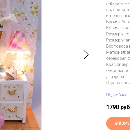
набором меб
подсветкой 
интерьерный
Время сборк
Количество 
Размер в со
Размер упак
Вес товара в
Материал: 
берёзовая ф
Краска: акр
безопасност
для детей.
Страна-прои
Подробнее
1790
руб
В КОР