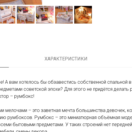
ХАРАКТЕРИСТИКИ
е! А вам хотелось бы обзавестись собственной спальной в
редметами советской эпохи? Для этого не придётся делать
ктор – румбокс!
и мелочами – это заветная мечта большинства девочек, к
ию румбоксов. Румбокс – это миниатюрная объёмная моде
семи бытовыми предметами. У таких строений нет передней 
мебели, смены декора.