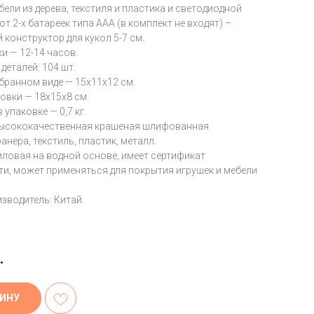
ели из дерева, текстиля и пластика и светодиодной
от 2-х батареек типа ААА (в комплект не входят) –
 конструктор для кукол 5-7 см.
и — 12-14 часов.
деталей: 104 шт.
бранном виде — 15x11x12 см.
овки — 18x15x8 см.
 упаковке — 0,7 кг.
высококачественная крашеная шлифованная
анера, текстиль, пластик, металл.
иловая на водной основе, имеет сертификат
и, может применяться для покрытия игрушек и мебели
зводитель: Китай.
.
ЗИНУ