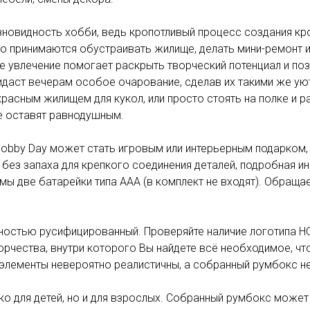
зновидность хобби, ведь кропотливый процесс создания к
нно принимаются обустраивать жилище, делать мини-ремонт
е увлечение помогает раскрыть творческий потенциал и поз
идаст вечерам особое очарование, сделав их такими же ую
расным жилищем для кукол, или просто стоять на полке и р
не оставят равнодушным.
Hobby Day может стать игровым или интерьерным подарком,
без запаха для крепкого соединения деталей, подробная ин
ы две батарейки типа ААА (в комплект не входят). Обращае
ностью русифицированный. Проверяйте наличие логотипа HO
ворчества, внутри которого Вы найдете всё необходимое, 
и элементы невероятно реалистичны, а собранный румбокс 
о для детей, но и для взрослых. Собранный румбокс может 