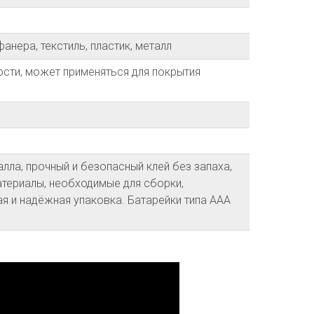
ера, текстиль, пластик, металл
ости, может применяться для покрытия
алла, прочный и безопасный клей без запаха,
териалы, необходимые для сборки,
я и надёжная упаковка. Батарейки типа ААА