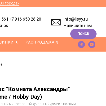
700 городах
 56
|
+7 916 653 28 20
info@lisyy.ru
онок
Напишите нам
ПОИСК
ВИНКИ ★
РАСПРОДАЖА %
)
с "Комната Александры"
ime / Hobby Day)
орный миниатюрный кукольный домик с полным