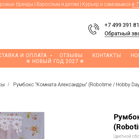
ровые бренды | Взрослым и детям | Курьер и самовывоз
в 
+7 499 391 81
Обратный зв
СТАВКА И ОПЛАТА
ОТЗЫВЫ
КОНТАКТЫ
НО
❄ НОВЫЙ ГОД 2027 ❄
сы
Румбокс "Комната Александры" (Robotime / Hobby Day
/
Румбок
(Robot
Цветной сб