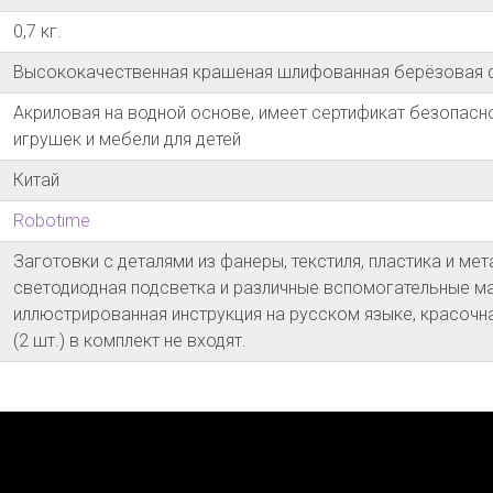
0,7 кг.
Высококачественная крашеная шлифованная берёзовая фан
Акриловая на водной основе, имеет сертификат безопасн
игрушек и мебели для детей
Китай
Robotime
Заготовки с деталями из фанеры, текстиля, пластика и мет
светодиодная подсветка и различные вспомогательные ма
иллюстрированная инструкция на русском языке, красочна
(2 шт.) в комплект не входят.