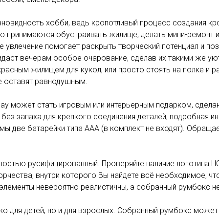
зновидность хобби, ведь кропотливый процесс создания к
нно принимаются обустраивать жилище, делать мини-ремонт
е увлечение помогает раскрыть творческий потенциал и поз
идаст вечерам особое очарование, сделав их такими же ую
расным жилищем для кукол, или просто стоять на полке и р
не оставят равнодушным.
Day может стать игровым или интерьерным подарком, сдела
без запаха для крепкого соединения деталей, подробная ин
ы две батарейки типа ААА (в комплект не входят). Обращае
ностью русифицированный. Проверяйте наличие логотипа HO
ворчества, внутри которого Вы найдете всё необходимое, 
и элементы невероятно реалистичны, а собранный румбокс 
о для детей, но и для взрослых. Собранный румбокс может 