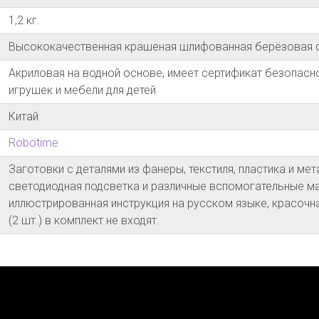
1,2 кг.
Высококачественная крашеная шлифованная берёзовая фан
Акриловая на водной основе, имеет сертификат безопасн
игрушек и мебели для детей
Китай
Robotime
Заготовки с деталями из фанеры, текстиля, пластика и мет
светодиодная подсветка и различные вспомогательные ма
иллюстрированная инструкция на русском языке, красочна
(2 шт.) в комплект не входят.