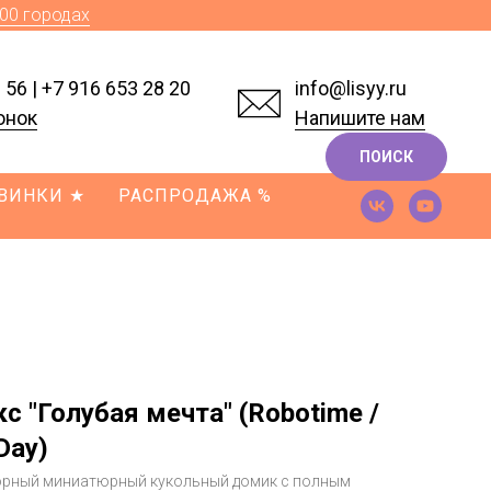
700 городах
 56
|
+7 916 653 28 20
info@lisyy.ru
онок
Напишите нам
ПОИСК
ВИНКИ ★
РАСПРОДАЖА %
с "Голубая мечта" (Robotime /
Day)
орный миниатюрный кукольный домик с полным