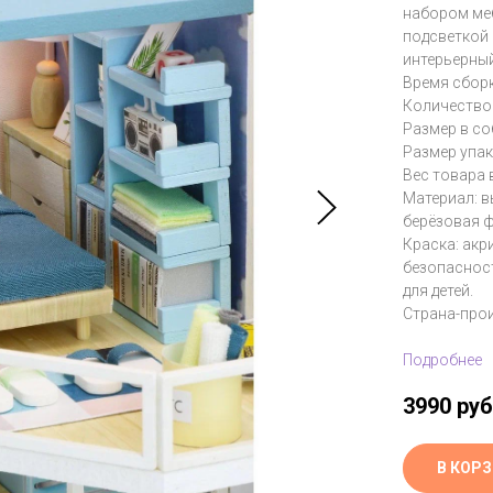
набором меб
подсветкой 
интерьерный
Время сборк
Количество 
Размер в со
Размер упак
Вес товара в
Материал: 
берёзовая ф
Краска: акр
безопасност
для детей.
Страна-прои
Подробнее
3990
руб
В КОР