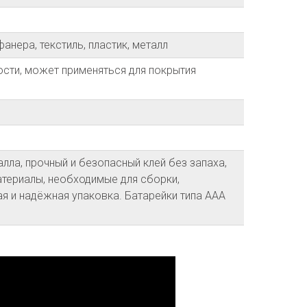
ера, текстиль, пластик, металл
ости, может применяться для покрытия
алла, прочный и безопасный клей без запаха,
териалы, необходимые для сборки,
я и надёжная упаковка. Батарейки типа ААА