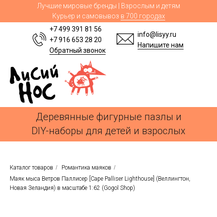
Лучшие мировые бренды | Взрослым и детям
Курьер и самовывоз
в 700 городах
+7 499 391 81 56
info@lisyy.ru
+7 916 653 28 20
Напишите нам
Обратный звонок
Деревянные фигурные пазлы и
DIY-наборы для детей и взрослых
Каталог товаров
/
Романтика маяков
/
Маяк мыса Ветров Паллисер [Cape Palliser Lighthouse] (Веллингтон,
Новая Зеландия) в масштабе 1:62 (Gogol Shop)