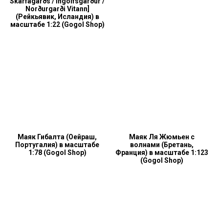
Skarfagarðs / Ingólfsgarður /
Norðurgarði Vitann]
(Рейкьявик, Исландия) в
масштабе 1:22 (Gogol Shop)
Маяк Гибалта (Оейраш,
Маяк Ля Жюмьен с
Португалия) в масштабе
волнами (Бретань,
1:78 (Gogol Shop)
Франция) в масштабе 1:123
(Gogol Shop)