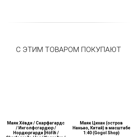
С ЭТИМ ТОВАРОМ ПОКУПАЮТ
Маяк Хёвди / Скарфагардс
Маяк Цихан (остров
/ Инголфсгардюр /
Наньао, Китай) в масштабе
Нордюргарди [Höfði /
1:40 (Gogol Shop)