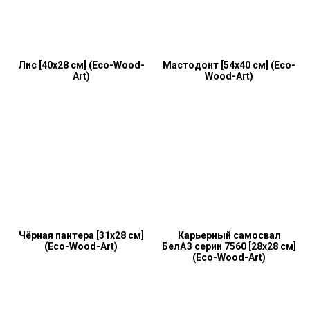
Лис [40x28 см] (Eco-Wood-
Мастодонт [54x40 см] (Eco-
Art)
Wood-Art)
Чёрная пантера [31x28 см]
Карьерный самосвал
(Eco-Wood-Art)
БелАЗ серии 7560 [28x28 см]
(Eco-Wood-Art)