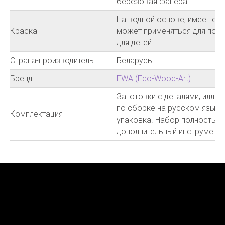
берёзовая фанера
На водной основе, имеет ев
Краска
может применяться для покр
для детей
Страна-производитель
Беларусь
Бренд
EWA (Eco-Wood-Art)
Заготовки с деталями, иллю
по сборке на русском языке
Комплектация
упаковка. Набор полностью 
дополнительный инструмент и